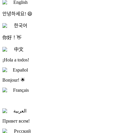
English
안녕하세요! 😄
한국어
你好！👋
中文
¡Hola a todos!
Español
Bonjour! 🌟
Français
العربية
Привет всем!
Русский