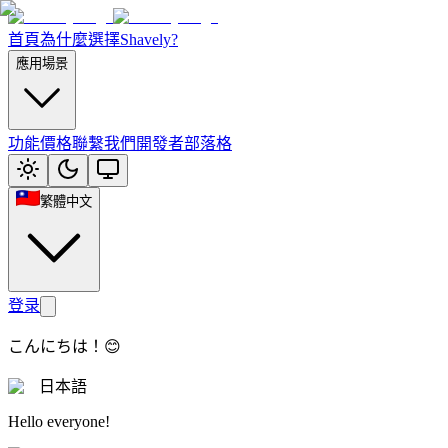
首頁
為什麼選擇Shavely?
應用場景
功能
價格
聯繫我們
開發者部落格
繁體中文
登录
こんにちは！😊
日本語
Hello everyone!