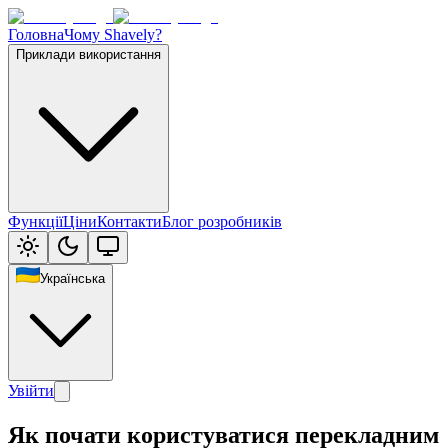
Головна
Чому Shavely?
Приклади використання
Функції
Ціни
Контакти
Блог розробників
Українська
Увійти
Як почати користуватися перекладним