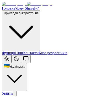
Головна
Чому Shavely?
Приклади використання
Функції
Ціни
Контакти
Блог розробників
Українська
Увійти