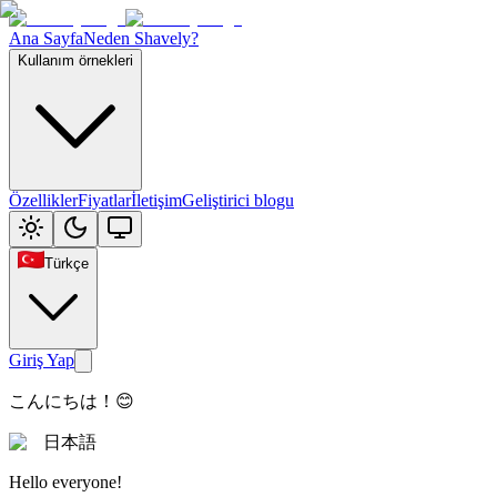
Ana Sayfa
Neden Shavely?
Kullanım örnekleri
Özellikler
Fiyatlar
İletişim
Geliştirici blogu
Türkçe
Giriş Yap
こんにちは！😊
日本語
Hello everyone!