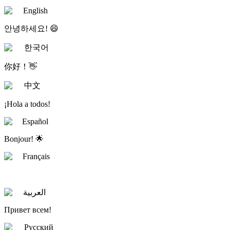
English
안녕하세요! 😄
한국어
你好！👋
中文
¡Hola a todos!
Español
Bonjour! 🌟
Français
العربية
Привет всем!
Русский