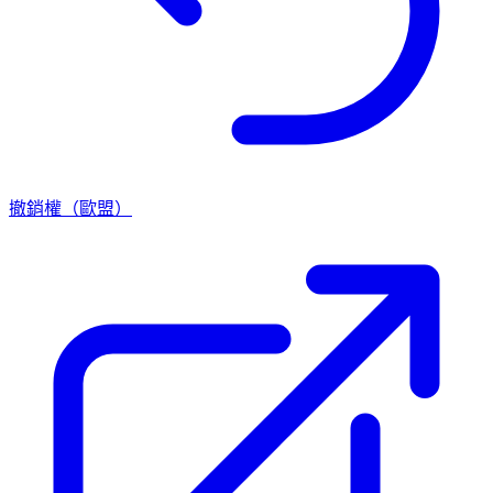
撤銷權（歐盟）