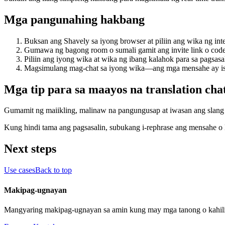
Mga pangunahing hakbang
Buksan ang Shavely sa iyong browser at piliin ang wika ng inte
Gumawa ng bagong room o sumali gamit ang invite link o code
Piliin ang iyong wika at wika ng ibang kalahok para sa pagsasal
Magsimulang mag-chat sa iyong wika—ang mga mensahe ay isasa
Mga tip para sa maayos na translation cha
Gumamit ng maiikling, malinaw na pangungusap at iwasan ang slang 
Kung hindi tama ang pagsasalin, subukang i-rephrase ang mensahe o 
Next steps
Use cases
Back to top
Makipag-ugnayan
Mangyaring makipag-ugnayan sa amin kung may mga tanong o kahil