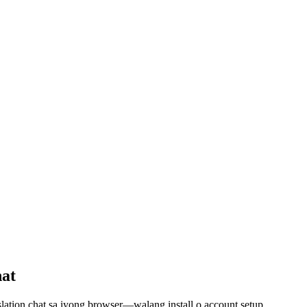
hat
lation chat sa iyong browser—walang install o account setup.