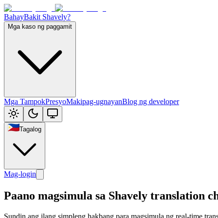
Bahay
Bakit Shavely?
Mga kaso ng paggamit
Mga Tampok
Presyo
Makipag-ugnayan
Blog ng developer
Tagalog
Mag-login
Paano magsimula sa Shavely translation c
Sundin ang ilang simpleng hakbang para magsimula ng real-time trans