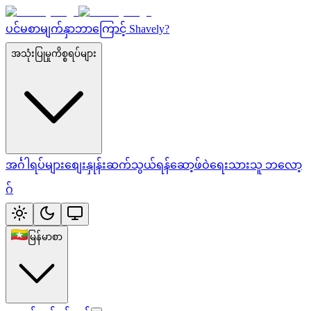
ပင်မစာမျက်နှာ
ဘာကြောင့် Shavely?
အသုံးပြုမှုကိစ္စရပ်များ
အင်္ဂါရပ်များ
စျေးနှုန်း
ဆက်သွယ်ရန်
ဆော့ဖ်ဝဲရေးသားသူ ဘလော့
ဂ်
မြန်မာစာ