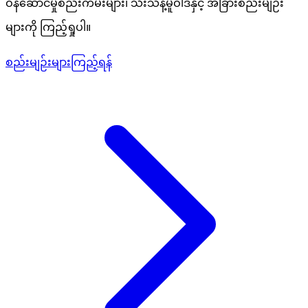
ဝန်ဆောင်မှုစည်းကမ်းများ၊ သီးသန့်မူဝါဒနှင့် အခြားစည်းမျဉ်း
များကို ကြည့်ရှုပါ။
စည်းမျဉ်းများကြည့်ရန်