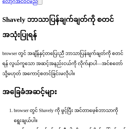
လော့ဂ်အင်ဝင်မည်
Shavely ဘာသာပြန်ချက်ချတ်ကို စတင်
အသုံးပြုရန်
browser တွင် အချိန်နှင့်တပြေးညီ ဘာသာပြန်ချက်ချတ်ကို စတင်
ရန် လွယ်ကူသော အဆင့်အနည်းငယ်ကို လိုက်နာပါ—အင်စတော်
သို့မဟုတ် အကောင့်စတင်ခြင်းမလိုပါ။
အခြေခံအဆင့်များ
browser တွင် Shavely ကို ဖွင့်ပြီး အင်တာဖေ့စ်ဘာသာကို
ရွေးချယ်ပါ။