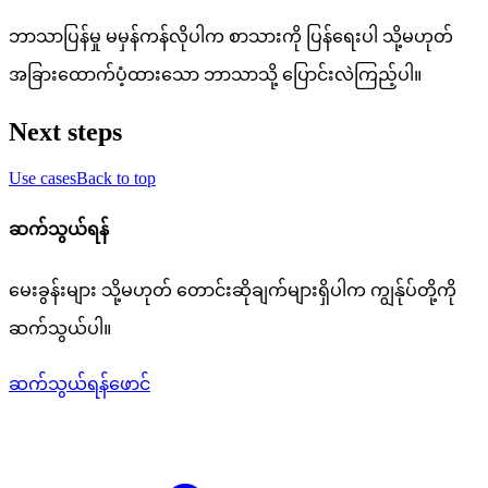
ဘာသာပြန်မှု မမှန်ကန်လိုပါက စာသားကို ပြန်ရေးပါ သို့မဟုတ်
အခြားထောက်ပံ့ထားသော ဘာသာသို့ ပြောင်းလဲကြည့်ပါ။
Next steps
Use cases
Back to top
ဆက်သွယ်ရန်
မေးခွန်းများ သို့မဟုတ် တောင်းဆိုချက်များရှိပါက ကျွန်ုပ်တို့ကို
ဆက်သွယ်ပါ။
ဆက်သွယ်ရန်ဖောင်