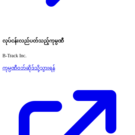
လုပ်ငန်းလည်ပတ်သည့်ကုမ္ပဏီ
B-Track Inc.
ကုမ္ပဏီဝဘ်ဆိုဒ်သို့သွားရန်