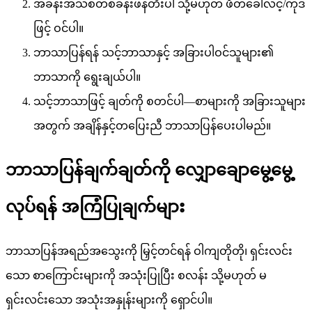
အခန်းအသစ်တစ်ခန်းဖန်တီးပါ သို့မဟုတ် ဖိတ်ခေါ်လင့်/ကုဒ်
ဖြင့် ဝင်ပါ။
ဘာသာပြန်ရန် သင့်ဘာသာနှင့် အခြားပါဝင်သူများ၏
ဘာသာကို ရွေးချယ်ပါ။
သင့်ဘာသာဖြင့် ချတ်ကို စတင်ပါ—စာများကို အခြားသူများ
အတွက် အချိန်နှင့်တပြေးညီ ဘာသာပြန်ပေးပါမည်။
ဘာသာပြန်ချက်ချတ်ကို လျှောချောမွေ့မွေ့
လုပ်ရန် အကြံပြုချက်များ
ဘာသာပြန်အရည်အသွေးကို မြှင့်တင်ရန် ဝါကျတိုတို၊ ရှင်းလင်း
သော စာကြောင်းများကို အသုံးပြုပြီး စလန်း သို့မဟုတ် မ
ရှင်းလင်းသော အသုံးအနှုန်းများကို ရှောင်ပါ။