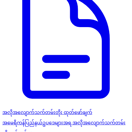
အလိုအလျောက်သက်တမ်းတိုး ထုတ်ဖော်ချက်
အမေရိကန်ပြည်နယ်ဥပဒေများအရ အလိုအလျောက်သက်တမ်း