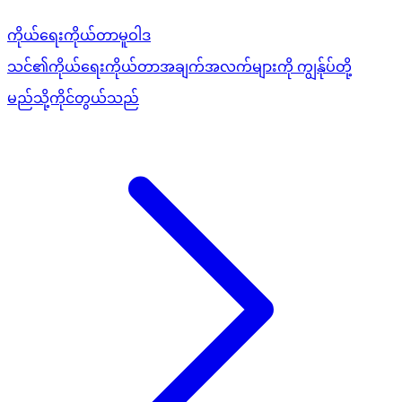
ကိုယ်ရေးကိုယ်တာမူဝါဒ
သင်၏ကိုယ်ရေးကိုယ်တာအချက်အလက်များကို ကျွန်ုပ်တို့
မည်သို့ကိုင်တွယ်သည်