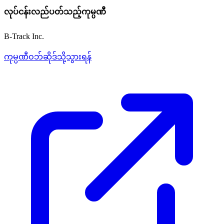
လုပ်ငန်းလည်ပတ်သည့်ကုမ္ပဏီ
B-Track Inc.
ကုမ္ပဏီဝဘ်ဆိုဒ်သို့သွားရန်