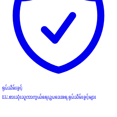
ရုပ်သိမ်းခွင့်
EU စားသုံးသူကာကွယ်ရေးဥပဒေအရ ရုပ်သိမ်းခွင့်များ