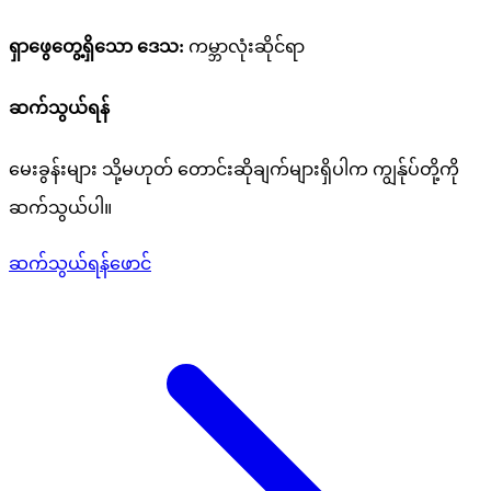
ရှာဖွေတွေ့ရှိသော ဒေသ
:
ကမ္ဘာလုံးဆိုင်ရာ
ဆက်သွယ်ရန်
မေးခွန်းများ သို့မဟုတ် တောင်းဆိုချက်များရှိပါက ကျွန်ုပ်တို့ကို
ဆက်သွယ်ပါ။
ဆက်သွယ်ရန်ဖောင်