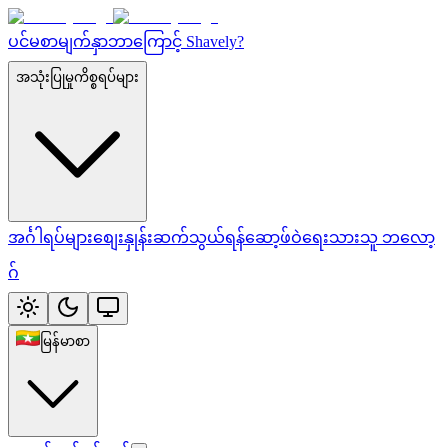
ပင်မစာမျက်နှာ
ဘာကြောင့် Shavely?
အသုံးပြုမှုကိစ္စရပ်များ
အင်္ဂါရပ်များ
စျေးနှုန်း
ဆက်သွယ်ရန်
ဆော့ဖ်ဝဲရေးသားသူ ဘလော့
ဂ်
မြန်မာစာ