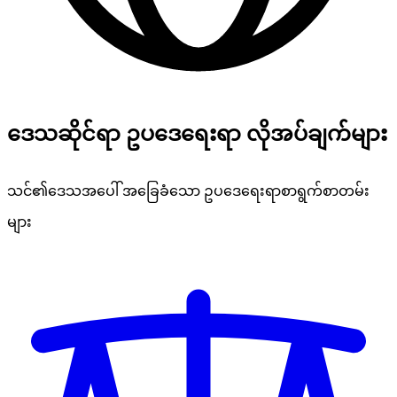
ဒေသဆိုင်ရာ ဥပဒေရေးရာ လိုအပ်ချက်များ
သင်၏ဒေသအပေါ် အခြေခံသော ဥပဒေရေးရာစာရွက်စာတမ်း
များ