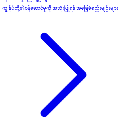
ကျွန်ုပ်တို့၏ဝန်ဆောင်မှုကို အသုံးပြုရန် အခြေခံစည်းမျဉ်းများ