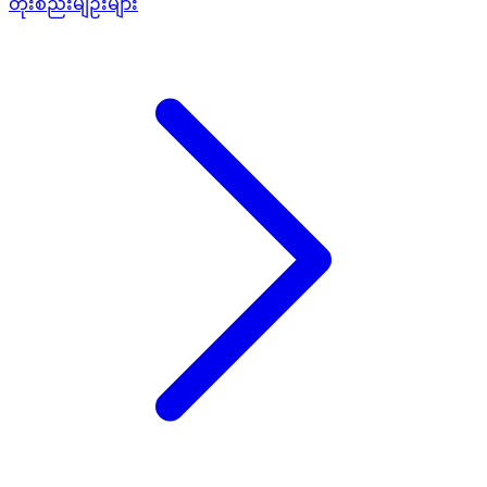
တိုးစည်းမျဉ်းများ