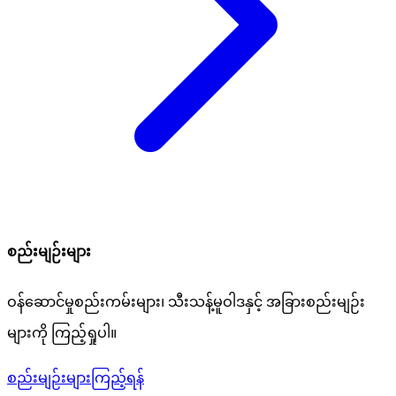
စည်းမျဉ်းများ
ဝန်ဆောင်မှုစည်းကမ်းများ၊ သီးသန့်မူဝါဒနှင့် အခြားစည်းမျဉ်း
များကို ကြည့်ရှုပါ။
စည်းမျဉ်းများကြည့်ရန်