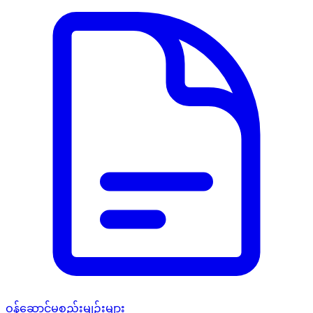
ဝန်ဆောင်မှုစည်းမျဉ်းများ