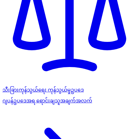
သီးခြားကုန်သွယ်ရေး ကုန်သွယ်မှုဥပဒေ
ဂျပန်ဥပဒေအရ ရောင်းချသူအချက်အလက်