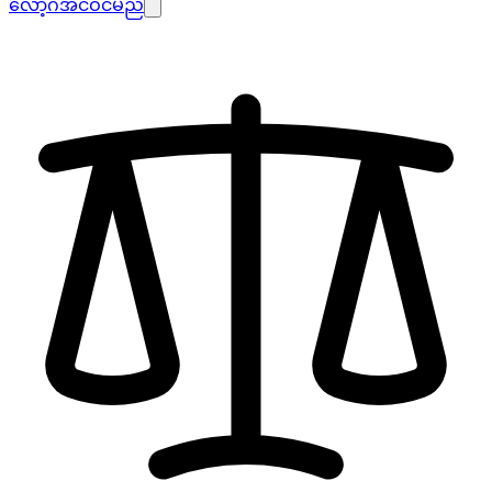
လော့ဂ်အင်ဝင်မည်