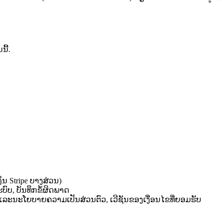
ນີ້.
ນ Stripe ບາງສ່ວນ)
ົບ, ບັນທຶກຂໍ້ຜິດພາດ
ລະນະໂຍບາຍຄວາມເປັນສ່ວນຕົວ, ເວີຊັນຂອງເງື່ອນໄຂທີ່ຍອມຮັບ