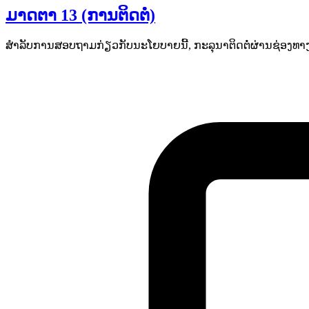
ມາດຕາ 13 (ການຕິດຕໍ່)
ສຳລັບການສອບຖາມກ່ຽວກັບນະໂຍບາຍນີ້, ກະລຸນາຕິດຕໍ່ຜ່ານຊ່ອງທາງດັ່