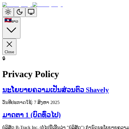
ລາວ
Close
🔒
Privacy Policy
ນະໂຍບາຍຄວາມເປັນສ່ວນຕົວ Shavely
ວັນທີປະກາດໃຊ້: 7 ສິງຫາ 2025
ມາດຕາ 1 (ບົດທົ່ວໄປ)
ບໍລິສັດ B-Track Inc. (ຕໍ່ໄປນີ້ເອີ້ນວ່າ "ບໍລິສັດ") ກຳນົດນະໂຍບາຍຄວ