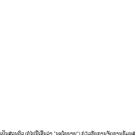
າມເປັນສ່ວນຕົວ (ຕໍ່ໄປນີ້ເອີ້ນວ່າ "ນະໂຍບາຍ") ກ່ຽວກັບການຈັດການຂໍ້ມູນ