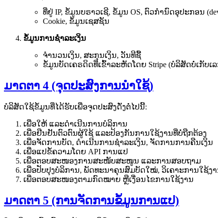
ທີ່ຢູ່ IP, ຂໍ້ມູນບຣາວເຊີ, ຂໍ້ມູນ OS, ຕົວກຳນົດອຸປະກອນ (de
Cookie, ຂໍ້ມູນເຊສຊັນ
ຂໍ້ມູນການຊຳລະເງິນ
ຈຳນວນເງິນ, ສະກຸນເງິນ, ວັນທີຊື້
ຂໍ້ມູນບັດເຄຣດິດທີ່ເຂົ້າລະຫັດໂດຍ Stripe (ບໍລິສັດບໍ່ເກັບເ
ມາດຕາ 4 (ຈຸດປະສົງການນຳໃຊ້)
ບໍລິສັດໃຊ້ຂໍ້ມູນທີ່ໄດ້ຮັບເພື່ອຈຸດປະສົງດັ່ງຕໍ່ໄປນີ້:
ເພື່ອໃຫ້ ແລະດຳເນີນການບໍລິການ
ເພື່ອຢືນຢັນຕົວຕົນຜູ້ໃຊ້ ແລະປ້ອງກັນການໃຊ້ງານທີ່ບໍ່ຖືກຕ້ອງ
ເພື່ອຈັດການບັດ, ດຳເນີນການຊຳລະເງິນ, ຈັດການການຄືນເງິນ
ເພື່ອແປຂໍ້ຄວາມໂດຍ API ການແປ
ເພື່ອຕອບສະໜອງການສະໜັບສະໜູນ ແລະການສອບຖາມ
ເພື່ອປັບປຸງບໍລິການ, ພັດທະນາຄຸນສົມບັດໃໝ່, ວິເຄາະການໃຊ້ງ
ເພື່ອຕອບສະໜອງຕາມກົດໝາຍ ຫຼືເງື່ອນໄຂການໃຊ້ງານ
ມາດຕາ 5 (ການຈັດການຂໍ້ມູນການແປ)