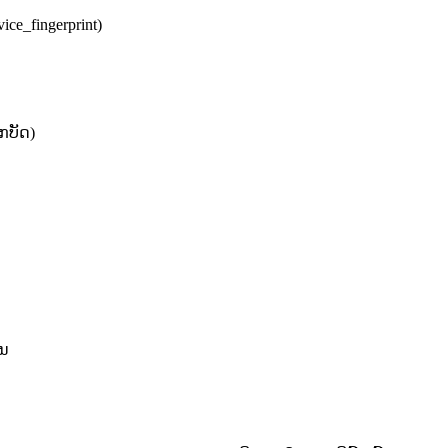
vice_fingerprint)
ລກບັດ)
ານ