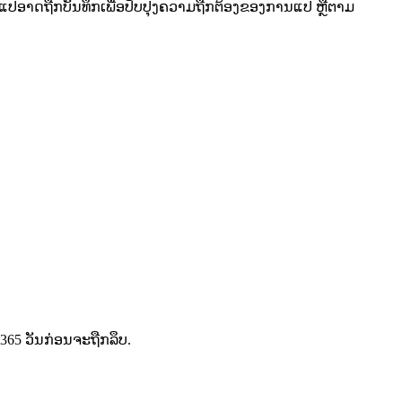
າການແປອາດຖືກບັນທຶກເພື່ອປັບປຸງຄວາມຖືກຕ້ອງຂອງການແປ ຫຼືຕາມ
365 ວັນກ່ອນຈະຖືກລຶບ.