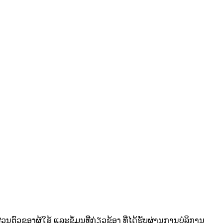
ສ່ວນຕົວຂອງຜູ້ໃຊ້ ແລະຂໍ້ມູນທີ່ກ່ຽວຂ້ອງ ທີ່ໄດ້ຮັບຜ່ານການບໍລິການ