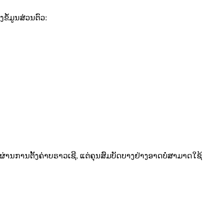
ຂໍ້ມູນສ່ວນຕົວ:
ຜ່ານການຕັ້ງຄ່າບຣາວເຊີ, ແຕ່ຄຸນສົມບັດບາງຢ່າງອາດບໍ່ສາມາດໃຊ້