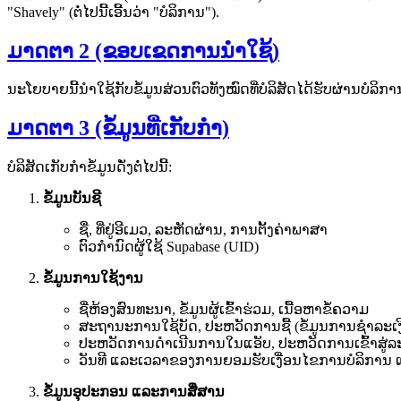
"Shavely" (ຕໍ່ໄປນີ້ເອີ້ນວ່າ "ບໍລິການ").
ມາດຕາ 2 (ຂອບເຂດການນຳໃຊ້)
ນະໂຍບາຍນີ້ນຳໃຊ້ກັບຂໍ້ມູນສ່ວນຕົວທັງໝົດທີ່ບໍລິສັດໄດ້ຮັບຜ່ານບໍລິການ
ມາດຕາ 3 (ຂໍ້ມູນທີ່ເກັບກຳ)
ບໍລິສັດເກັບກຳຂໍ້ມູນດັ່ງຕໍ່ໄປນີ້:
ຂໍ້ມູນບັນຊີ
ຊື່, ທີ່ຢູ່ອີເມວ, ລະຫັດຜ່ານ, ການຕັ້ງຄ່າພາສາ
ຕົວກຳນົດຜູ້ໃຊ້ Supabase (UID)
ຂໍ້ມູນການໃຊ້ງານ
ຊື່ຫ້ອງສົນທະນາ, ຂໍ້ມູນຜູ້ເຂົ້າຮ່ວມ, ເນື້ອຫາຂໍ້ຄວາມ
ສະຖານະການໃຊ້ບັດ, ປະຫວັດການຊື້ (ຂໍ້ມູນການຊຳລະເງິ
ປະຫວັດການດຳເນີນການໃນແອັບ, ປະຫວັດການເຂົ້າສູ່ລະບ
ວັນທີ ແລະເວລາຂອງການຍອມຮັບເງື່ອນໄຂການບໍລິການ ແ
ຂໍ້ມູນອຸປະກອນ ແລະການສື່ສານ