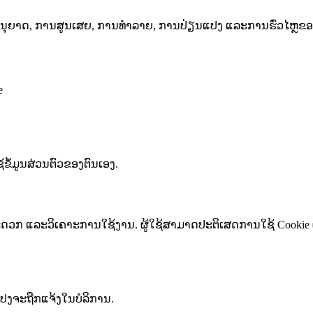
ດ້ຮັບອະນຸຍາດ, ການສູນເສຍ, ການທຳລາຍ, ການປ່ຽນແປງ ແລະການຮົ່ວໄຫຼຂອງ
e
ຊ້ຂໍ້ມູນສ່ວນຕົວຂອງຕົນເອງ.
າມສະດວກ ແລະວິເຄາະການໃຊ້ງານ. ຜູ້ໃຊ້ສາມາດປະຕິເສດການໃຊ້ Cookie 
ແປງຈະຖືກແຈ້ງໃນບໍລິການ.