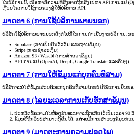
ໃນບໍລິການນີ້, ເນື້ອຫາຂໍ້ຄວາມທີ່ສົ່ງອາດຖືກສົ່ງໄປຫາ API ການແປ (
ເງື່ອນໄຂການໃຊ້ງານຂອງຜູ້ໃຫ້ບໍລິການ API.
ມາດຕາ 6 (ການໃຊ້ບໍລິການພາຍນອກ)
ບໍລິສັດໃຊ້ບໍລິການພາຍນອກດັ່ງຕໍ່ໄປນີ້ໃນການດຳເນີນງານບໍລິການ. ນະ
Supabase (ການຢືນຢັນຕົວຕົນ ແລະຖານຂໍ້ມູນ)
Stripe (ການຊຳລະເງິນ)
Amazon S3 / Wasabi (ການສຳຮອງຂໍ້ມູນ)
API ການແປ (OpenAI, DeepL, Google Translate ແລະອື່ນໆ)
ມາດຕາ 7 (ການໃຫ້ຂໍ້ມູນແກ່ບຸກຄົນທີສາມ)
ບໍລິສັດຈະບໍ່ໃຫ້ຂໍ້ມູນສ່ວນຕົວແກ່ບຸກຄົນທີສາມໂດຍບໍ່ໄດ້ຮັບການຍິນຍ
ມາດຕາ 8 (ໄລຍະເວລາການເກັບຮັກສາຂໍ້ມູນ)
ປະຫວັດຂໍ້ຄວາມໃນຫ້ອງສົນທະນາຈະຖືກເກັບໄວ້ເປັນເວລາ 90 ວັ
ຂໍ້ມູນທີ່ຖືກລຶບບໍ່ສາມາດກູ້ຄືນໄດ້, ແຕ່ຈະມີການສຳຮອງຂໍ້ມູນ
ມາດຕາ 9 (ມາດຕະການຄວາມປອດໄພ)