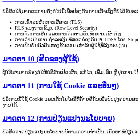
ບໍລິສັດໃຊ້ມາດຕະການດັ່ງຕໍ່ໄປນີ້ເພື່ອປ້ອງກັນການເຂົ້າເຖິງທີ່ບໍ່ໄ
ການເຂົ້າລະຫັດການສື່ສານ (TLS)
RLS ຂອງຖານຂໍ້ມູນ (Row Level Security)
ການຈັດການສິດ ແລະການຕິດຕາມບັນທຶກການເຂົ້າເຖິງ
ການດຳເນີນການຊຳລະເງິນທີ່ສອດຄ່ອງກັບ PCI DSS ໂດຍ Strip
ການຢືນຢັນຕົວຕົນສອງຂັ້ນຕອນ (ສຳລັບຜູ້ໃຊ້ທີ່ລົງທະບຽນ)
ມາດຕາ 10 (ສິດຂອງຜູ້ໃຊ້)
ຜູ້ໃຊ້ສາມາດຮ້ອງຂໍໃຫ້ບໍລິສັດເປີດເຜີຍ, ແກ້ໄຂ, ເພີ່ມ, ລຶບ ຫຼືຢຸດການໃ
ມາດຕາ 11 (ການໃຊ້ Cookie ແລະອື່ນໆ)
ບໍລິການນີ້ໃຊ້ Cookie ແລະເຕັກໂນໂລຊີທີ່ຄ້າຍຄືກັນເພື່ອປັບປຸງຄວ
ງານໄດ້.
ມາດຕາ 12 (ການປ່ຽນແປງນະໂຍບາຍ)
ບໍລິສັດອາດປ່ຽນແປງນະໂຍບາຍນີ້ຕາມຄວາມຈຳເປັນ. ເນື້ອຫາທີ່ປ່ຽນ