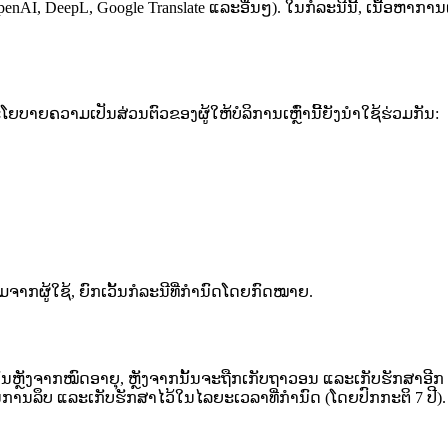
OpenAI, DeepL, Google Translate ແລະອື່ນໆ). ໃນກໍລະນີນີ້, ເນື້ອຫ
ໂຍບາຍຄວາມເປັນສ່ວນຕົວຂອງຜູ້ໃຫ້ບໍລິການເຫຼົ່ານີ້ຍັງນຳໃຊ້ຮ່ວມກັນ:
ອມຈາກຜູ້ໃຊ້, ຍົກເວັ້ນກໍລະນີທີ່ກຳນົດໂດຍກົດໝາຍ.
ນຫຼັງຈາກໝົດອາຍຸ, ຫຼັງຈາກນັ້ນຈະຖືກເກັບຖາວອນ ແລະເກັບຮັກສາອີກ 
ກ່ອນການລຶບ ແລະເກັບຮັກສາໄວ້ໃນໄລຍະເວລາທີ່ກຳນົດ (ໂດຍປົກກະຕິ 7 ປີ).