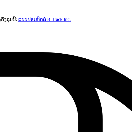
ງລຸ່ມນີ້:
ແບບຟອມຕິດຕໍ່ B-Track Inc.