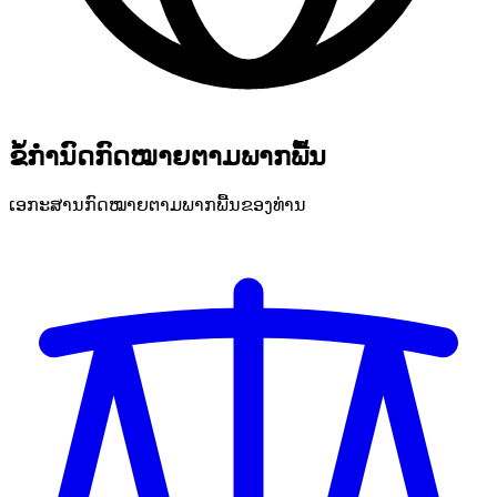
ຂໍ້ກຳນົດກົດໝາຍຕາມພາກພື້ນ
ເອກະສານກົດໝາຍຕາມພາກພື້ນຂອງທ່ານ