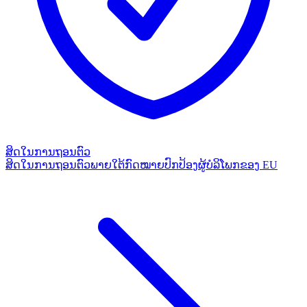
ສິດໃນການຖອນຕົວ
ສິດໃນການຖອນຕົວພາຍໃຕ້ກົດໝາຍປົກປ້ອງຜູ້ບໍລິໂພກຂອງ EU