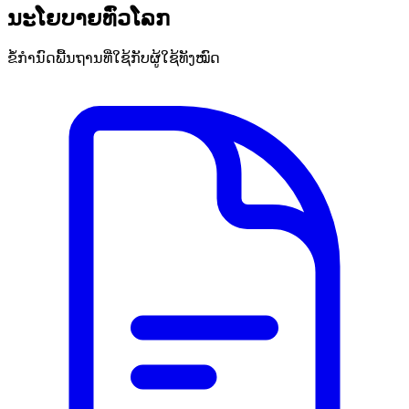
ນະໂຍບາຍທົ່ວໂລກ
ຂໍ້ກຳນົດພື້ນຖານທີ່ໃຊ້ກັບຜູ້ໃຊ້ທັງໝົດ