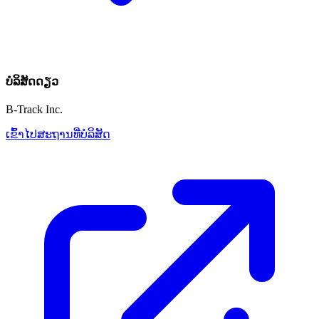
ບໍລິສັດດຽວ
B-Track Inc.
ເຂົ້າໄປສະຖານທີ່ບໍລິສັດ