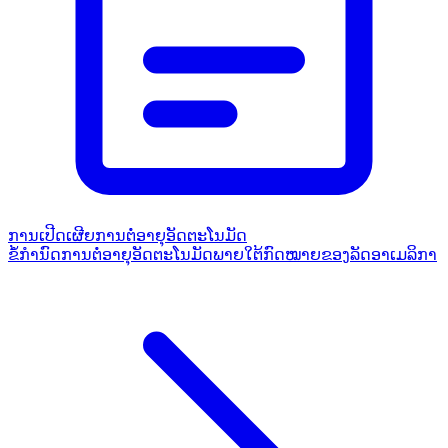
ການເປີດເຜີຍການຕໍ່ອາຍຸອັດຕະໂນມັດ
ຂໍ້ກຳນົດການຕໍ່ອາຍຸອັດຕະໂນມັດພາຍໃຕ້ກົດໝາຍຂອງລັດອາເມລິກາ