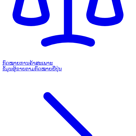
ກົດໝາຍການຄ້າສະເພາະ
ຂໍ້ມູນຜູ້ຂາຍຕາມກົດໝາຍຍີ່ປຸ່ນ