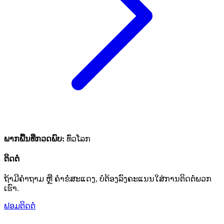
ພາກພື້ນທີ່ກວດພົບ
:
ທົ່ວໂລກ
ຕິດຕໍ່
ຖ້າມີຄໍາຖາມ ຫຼື ຄໍາຂໍ່ສະແດງ, ບໍ່ຕ້ອງລົງຄະແນນໃສ່ການຕິດຕໍ່ພວກ
ເຮົາ.
ຟອມຕິດຕໍ່