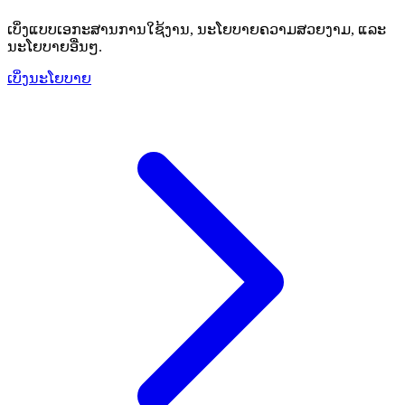
ເບິ່ງແບບເອກະສານການໃຊ້ງານ, ນະໂຍບາຍຄວາມສວຍງາມ, ແລະ
ນະໂຍບາຍອື່ນໆ.
ເບິ່ງນະໂຍບາຍ