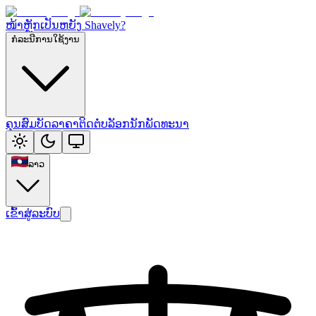
ໜ້າຫຼັກ
ເປັນຫຍັງ Shavely?
ກໍລະນີການໃຊ້ງານ
ຄຸນສົມບັດ
ລາຄາ
ຕິດຕໍ່
ບລັອກນັກພັດທະນາ
ລາວ
ເຂົ້າສູ່ລະບົບ