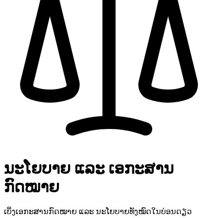
ນະໂຍບາຍ ແລະ ເອກະສານ
ກົດໝາຍ
ເບິ່ງເອກະສານກົດໝາຍ ແລະ ນະໂຍບາຍທັງໝົດໃນບ່ອນດຽວ