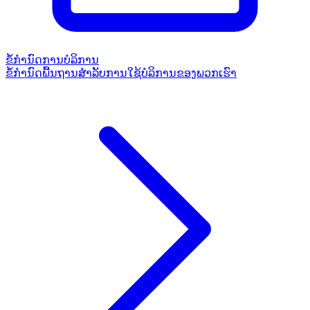
ຂໍ້ກຳນົດການບໍລິການ
ຂໍ້ກຳນົດພື້ນຖານສຳລັບການໃຊ້ບໍລິການຂອງພວກເຮົາ