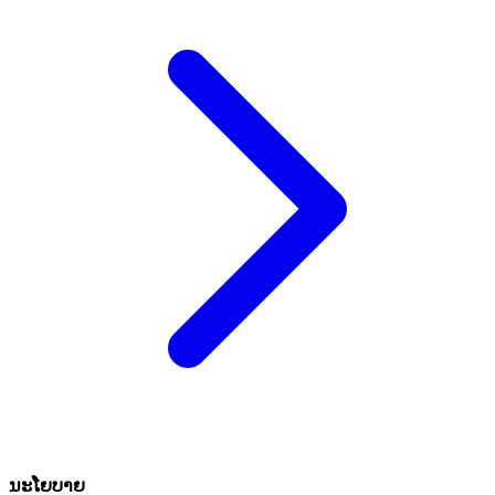
ນະໂຍບາຍ