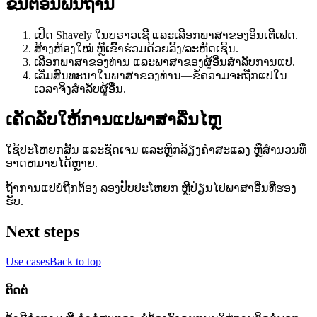
ຂັ້ນຕອນພື້ນຖານ
ເປີດ Shavely ໃນບຣາວເຊີ ແລະເລືອກພາສາຂອງອິນເຕີເຟດ.
ສ້າງຫ້ອງໃໝ່ ຫຼືເຂົ້າຮ່ວມດ້ວຍລິ້ງ/ລະຫັດເຊີນ.
ເລືອກພາສາຂອງທ່ານ ແລະພາສາຂອງຜູ້ອື່ນສຳລັບການແປ.
ເລີ່ມສົນທະນາໃນພາສາຂອງທ່ານ—ຂໍ້ຄວາມຈະຖືກແປໃນ
ເວລາຈິງສຳລັບຜູ້ອື່ນ.
ເຄັດລັບໃຫ້ການແປພາສາລື່ນໄຫຼ
ໃຊ້ປະໂຫຍກສັ້ນ ແລະຊັດເຈນ ແລະຫຼີກລ້ຽງຄຳສະແລງ ຫຼືສຳນວນທີ່
ອາດຫມາຍໄດ້ຫຼາຍ.
ຖ້າການແປບໍ່ຖືກຕ້ອງ ລອງປັບປະໂຫຍກ ຫຼືປ່ຽນໄປພາສາອື່ນທີ່ຮອງ
ຮັບ.
Next steps
Use cases
Back to top
ຕິດຕໍ່