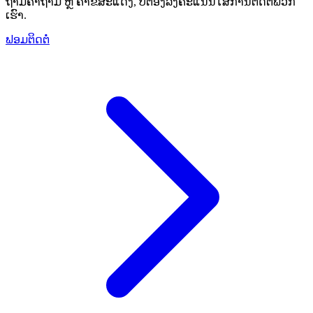
ຖ້າມີຄໍາຖາມ ຫຼື ຄໍາຂໍ່ສະແດງ, ບໍ່ຕ້ອງລົງຄະແນນໃສ່ການຕິດຕໍ່ພວກ
ເຮົາ.
ຟອມຕິດຕໍ່