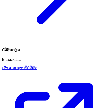
ບໍລິສັດດຽວ
B-Track Inc.
ເຂົ້າໄປສະຖານທີ່ບໍລິສັດ