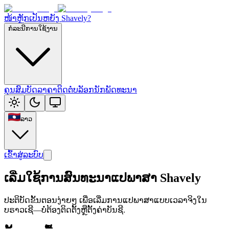
ໜ້າຫຼັກ
ເປັນຫຍັງ Shavely?
ກໍລະນີການໃຊ້ງານ
ຄຸນສົມບັດ
ລາຄາ
ຕິດຕໍ່
ບລັອກນັກພັດທະນາ
ລາວ
ເຂົ້າສູ່ລະບົບ
ເລີ່ມໃຊ້ການສົນທະນາແປພາສາ Shavely
ປະຕິບັດຂັ້ນຕອນງ່າຍໆ ເພື່ອເລີ່ມການແປພາສາແບບເວລາຈິງໃນ
ບຣາວເຊີ—ບໍ່ຕ້ອງຕິດຕັ້ງຫຼືຕັ້ງຄ່າບັນຊີ.