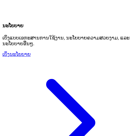
ນະໂຍບາຍ
ເບິ່ງແບບເອກະສານການໃຊ້ງານ, ນະໂຍບາຍຄວາມສວຍງາມ, ແລະ
ນະໂຍບາຍອື່ນໆ.
ເບິ່ງນະໂຍບາຍ