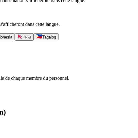
'installation s'afficheront dans cette langue.
s'afficheront dans cette langue.
donesia
नेपाल
Tagalog
elle de chaque membre du personnel.
n)