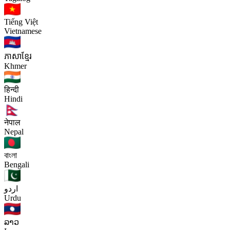
Tiếng Việt
Vietnamese
ភាសាខ្មែរ
Khmer
हिन्दी
Hindi
नेपाल
Nepal
বাংলা
Bengali
اردو
Urdu
ລາວ