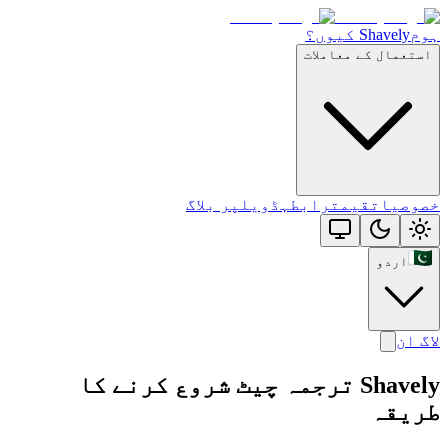
ہوم
Shavely کیوں؟
استعمال کے معاملات
خصوصیات
قیمت
رابطہ
ڈویلپر بلاگ
اردو
لاگ ان
Shavely ترجمہ چیٹ شروع کرنے کا
طریقہ