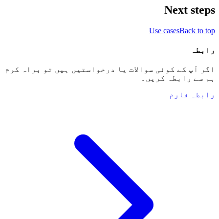
Next steps
Use cases
Back to top
رابطہ
اگر آپ کے کوئی سوالات یا درخواستیں ہیں تو براہ کرم
ہم سے رابطہ کریں۔
رابطہ فارم