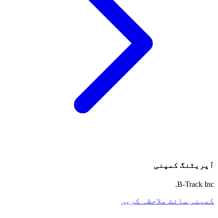
آپریٹنگ کمپنی
B-Track Inc.
کمپنی سائٹ ملاحظہ کریں