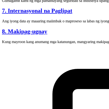
Gumagamit kami ng mga pamantayang seguridad sa industriya upang 
7. Internasyonal na Paglipat
Ang iyong data ay maaaring maiimbak o maproseso sa labas ng iyong 
8. Makipag-ugnay
Kung mayroon kang anumang mga katanungan, mangyaring makipag