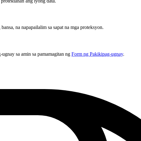
protektahan ang iyong data.
bansa, na napapailalim sa sapat na mga proteksyon.
-ugnay sa amin sa pamamagitan ng
Form ng Pakikipag-ugnay
.