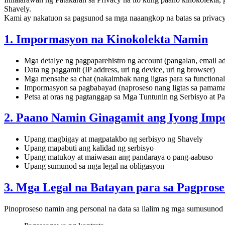
Shavely.
Kami ay nakatuon sa pagsunod sa mga naaangkop na batas sa privacy
1. Impormasyon na Kinokolekta Namin
Mga detalye ng pagpaparehistro ng account (pangalan, email a
Data ng paggamit (IP address, uri ng device, uri ng browser)
Mga mensahe sa chat (nakaimbak nang ligtas para sa functional
Impormasyon sa pagbabayad (naproseso nang ligtas sa pamamag
Petsa at oras ng pagtanggap sa Mga Tuntunin ng Serbisyo at Pa
2. Paano Namin Ginagamit ang Iyong Im
Upang magbigay at magpatakbo ng serbisyo ng Shavely
Upang mapabuti ang kalidad ng serbisyo
Upang matukoy at maiwasan ang pandaraya o pang-aabuso
Upang sumunod sa mga legal na obligasyon
3. Mga Legal na Batayan para sa Pagpros
Pinoproseso namin ang personal na data sa ilalim ng mga sumusunod 