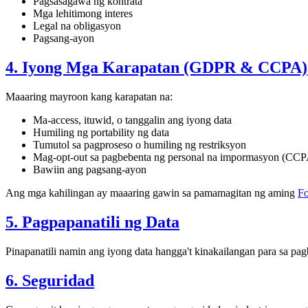
Pagsasagawa ng kontrata
Mga lehitimong interes
Legal na obligasyon
Pagsang-ayon
4. Iyong Mga Karapatan (GDPR & CCPA)
Maaaring mayroon kang karapatan na:
Ma-access, ituwid, o tanggalin ang iyong data
Humiling ng portability ng data
Tumutol sa pagproseso o humiling ng restriksyon
Mag-opt-out sa pagbebenta ng personal na impormasyon (CCP
Bawiin ang pagsang-ayon
Ang mga kahilingan ay maaaring gawin sa pamamagitan ng aming
Fo
5. Pagpapanatili ng Data
Pinapanatili namin ang iyong data hangga't kinakailangan para sa pag
6. Seguridad