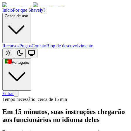
Início
Por que Shavely?
Casos de uso
Recursos
Preços
Contato
Blog de desenvolvimento
Português
Entrar
Tempo necessário: cerca de 15 min
Em 15 minutos, suas instruções chegarão
aos funcionários no idioma deles