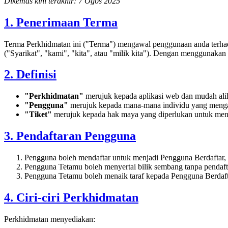
Dikemas kini terakhir: 7 Ogos 2025
1. Penerimaan Terma
Terma Perkhidmatan ini ("Terma") mengawal penggunaan anda terhada
("Syarikat", "kami", "kita", atau "milik kita"). Dengan menggunakan 
2. Definisi
"Perkhidmatan"
merujuk kepada aplikasi web dan mudah ali
"Pengguna"
merujuk kepada mana-mana individu yang menga
"Tiket"
merujuk kepada hak maya yang diperlukan untuk menc
3. Pendaftaran Pengguna
Pengguna boleh mendaftar untuk menjadi Pengguna Berdaftar, m
Pengguna Tetamu boleh menyertai bilik sembang tanpa pendaftar
Pengguna Tetamu boleh menaik taraf kepada Pengguna Berdaftar
4. Ciri-ciri Perkhidmatan
Perkhidmatan menyediakan: