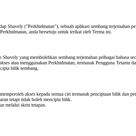
p Shavely ("Perkhidmatan"), sebuah aplikasi sembang terjemahan pelb
Perkhidmatan, anda bersetuju untuk terikat oleh Terma ini.
h Shavely yang membolehkan sembang terjemahan pelbagai bahasa sec
kses atau menggunakan Perkhidmatan, termasuk Pengguna Tetamu dan
ipta bilik sembang.
emperoleh akses kepada semua ciri termasuk penciptaan bilik dan pem
an tetapi tidak boleh mencipta bilik.
 melalui skrin tetapan.