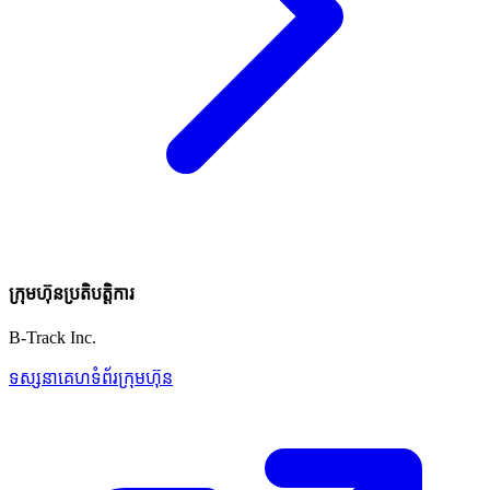
ក្រុមហ៊ុនប្រតិបត្តិការ
B-Track Inc.
ទស្សនាគេហទំព័រក្រុមហ៊ុន