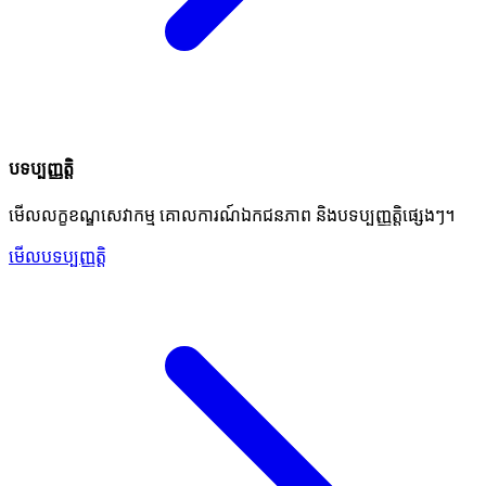
បទប្បញ្ញត្តិ
មើលលក្ខខណ្ឌសេវាកម្ម គោលការណ៍ឯកជនភាព និងបទប្បញ្ញត្តិផ្សេងៗ។
មើលបទប្បញ្ញត្តិ