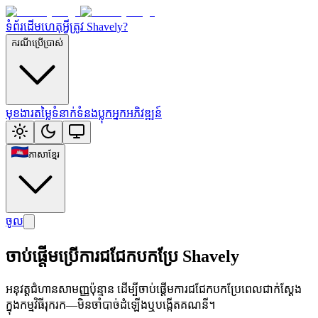
ទំព័រដើម
ហេតុអ្វីត្រូវ Shavely?
ករណីប្រើប្រាស់
មុខងារ
តម្លៃ
ទំនាក់ទំនង
ប្លុកអ្នកអភិវឌ្ឍន៍
ភាសាខ្មែរ
ចូល
ចាប់ផ្តើមប្រើការជជែកបកប្រែ Shavely
អនុវត្តជំហានសាមញ្ញប៉ុន្មាន ដើម្បីចាប់ផ្តើមការជជែកបកប្រែពេលជាក់ស្តែង
ក្នុងកម្មវិធីរុករក—មិនចាំបាច់ដំឡើងឬបង្កើតគណនី។