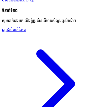
Use cases
Back to top
ទំនាក់ទំនង
សូមទាក់ទងមកយើងខ្ញុំប្រសិនបើមានសំណួរឬសំណើ។
ទម្រង់ទំនាក់ទំនង