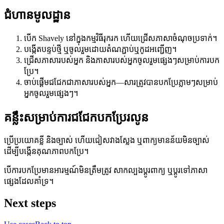
ជំហានមូលដ្ឋាន
បើក Shavely នៅក្នុងកម្មវិធីរុករក ហើយជ្រើសភាសាចំណុចប្រទាក់។
បង្កើតបន្ទប់ថ្មី ឬចូលរួមដោយតំណភ្ជាប់ឬកូដអញ្ជើញ។
ជ្រើសភាសារបស់អ្នក និងភាសារបស់អ្នកចូលរួមផ្សេងៗសម្រាប់ការបក
ប្រែ។
ចាប់ផ្តើមជជែកជាភាសារបស់អ្នក—សារ​ត្រូវបានបកប្រែភ្លាមៗសម្រាប់
អ្នកចូលរួមផ្សេងៗ។
គន្លឹះសម្រាប់ការជជែកបកប្រែរលូន
ប្រើប្រយោគខ្លី និងច្បាស់ ហើយជៀសវាងស្លែង ឬពាក្យមានន័យមិនច្បាស់
ដើម្បីបង្កើនគុណភាពបកប្រែ។
បើការបកប្រែមានអារម្មណ៍មិនត្រឹមត្រូវ សាកល្បងប្ដូរពាក្យ ឬប្តូរទៅភាសា
ផ្សេងដែលគាំទ្រ។
Next steps