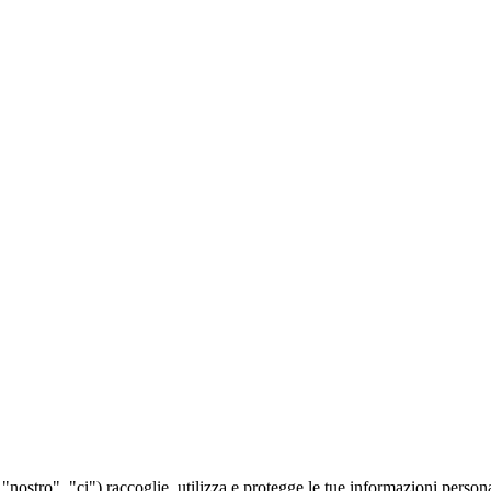
"nostro", "ci") raccoglie, utilizza e protegge le tue informazioni person