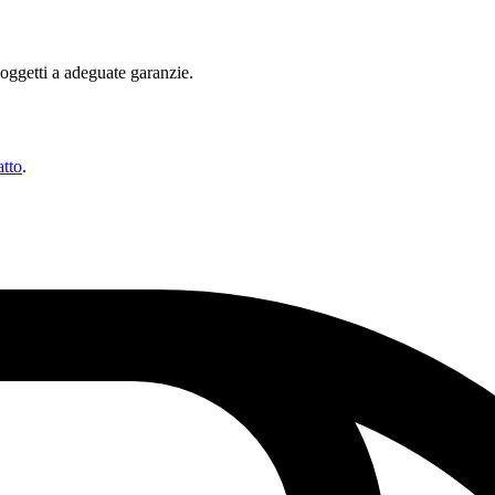
 soggetti a adeguate garanzie.
tto
.